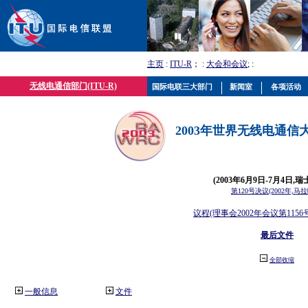
主页
:
ITU-R
； :
大会和会议
; :
无线电通信部门(ITU-R)
国际电联三大部门
新闻室
各项活动
2003年世界无线电通信大会
(2003年6月9日-7月4日,瑞
第120号决议(2002年,马
议程(理事会2002年会议第1156
最后文件
全部收缩
一般信息
文件