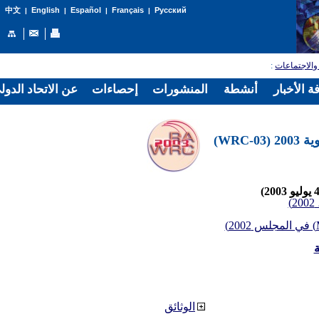
English
Español
Français
Русский
中文
|
|
|
|
والاجتماعات
:
ة الأخبار
أنشطة
المنشورات
إحصاءات
عن الاتحاد الدول
WRC-)
ة
الوثائق