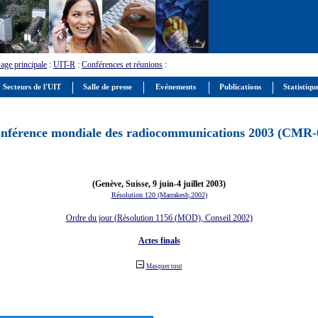
age principale
:
UIT-R
:
Conférences et réunions
:
Secteurs de l'UIT
Salle de presse
Evénements
Publications
Statistiqu
nférence mondiale des radiocommunications 2003 (CMR-
(Genève, Suisse, 9 juin-4 juillet 2003)
Résolution 120 (Marrakesh,2002)
Ordre du jour (Résolution 1156 (MOD), Conseil 2002)
Actes finals
Masquer tout