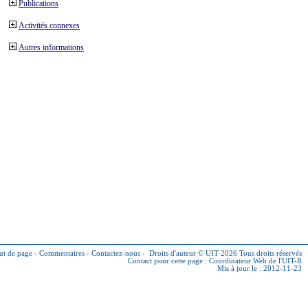
Publications
Activités connexes
Autres informations
ut de page
-
Commentaires
-
Contactez-nous
-
Droits d'auteur © UIT 2026
Tous droits réservés
Contact pour cette page :
Coordinateur Web de l'UIT-R
Mis à jour le : 2012-11-23