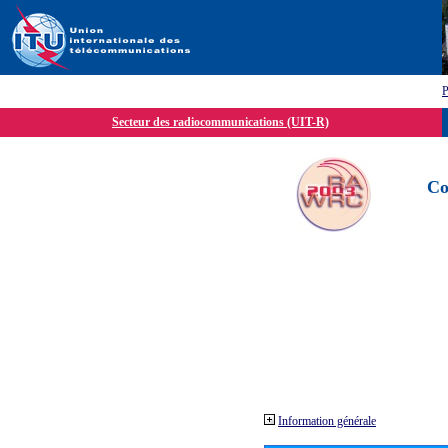
P
Secteur des radiocommunications (UIT-R)
Co
Information générale