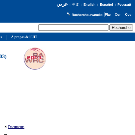
عربي
English
Español
Русский
|
中文
|
|
|
Recherche avancée
es
À propos de l'UIT
03)
Documents