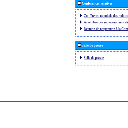
Conférences relatives
Conférence mondiale des radi
Assembée des radiocommunicat
Réunion de préparation à la Con
Salle de presse
Salle de presse