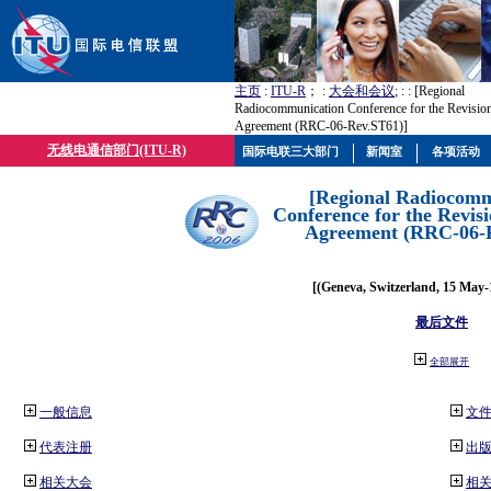
主页
:
ITU-R
； :
大会和会议
; :
: [Regional
Radiocommunication Conference for the Revision
Agreement (RRC-06-Rev.ST61)]
无线电通信部门(ITU-R)
国际电联三大部门
新闻室
各项活动
[Regional Radiocomm
Conference for the Revisi
Agreement (RRC-06-
[(Geneva, Switzerland, 15 May-
最后文件
全部展开
一般信息
文
代表注册
出
相关大会
相