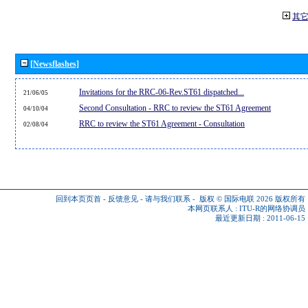
其
[Newsflashes]
Invitations for the RRC-06-Rev.ST61 dispatched...
21/06/05
Second Consultation - RRC to review the ST61 Agreement
04/10/04
RRC to review the ST61 Agreement - Consultation
02/08/04
回到本页页首
-
反馈意见
-
请与我们联系
-
版权 © 国际电联 2026
版权所有
本网页联系人 :
ITU-R的网络协调员
最近更新日期 : 2011-06-15