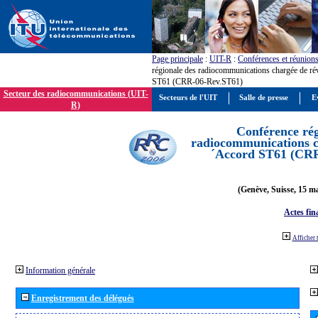
Page principale
:
UIT-R
:
Conférences et réunion
régionale des radiocommunications chargée de ré
ST61 (CRR-06-Rev.ST61)
Secteur des radiocommunications (UIT-
Secteurs de l'UIT
Salle de presse
E
R)
Conférence rég
radiocommunications ch
´Accord ST61 (CRR
(Genève, Suisse, 15 ma
Actes fin
Afficher 
Information générale
Enregistrement des délégués