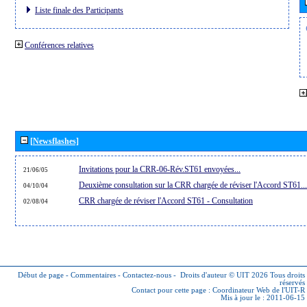
Liste finale des Participants
Conférences relatives
[Newsflashes]
Invitations pour la CRR-06-Rév.ST61 envoyées...
21/06/05
Deuxième consultation sur la CRR chargée de réviser l'Accord ST61...
04/10/04
CRR chargée de réviser l'Accord ST61 - Consultation
02/08/04
Début de page
-
Commentaires
-
Contactez-nous
-
Droits d'auteur © UIT 2026
Tous droits
réservés
Contact pour cette page :
Coordinateur Web de l'UIT-R
Mis à jour le : 2011-06-15