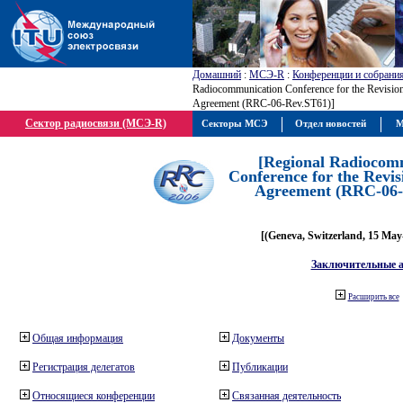
Домашний
:
МСЭ-R
:
Конференции и собрани
Radiocommunication Conference for the Revision
Agreement (RRC-06-Rev.ST61)]
Сектор радиосвязи (МСЭ-R)
Секторы МСЭ
Отдел новостей
М
[Regional Radiocom
Conference for the Revis
Agreement (RRC-06-
[(Geneva, Switzerland, 15 May
Заключительные 
Расширить все
Общая информация
Документы
Регистрация делегатов
Публикации
Относящиеся конференции
Связанная деятельность