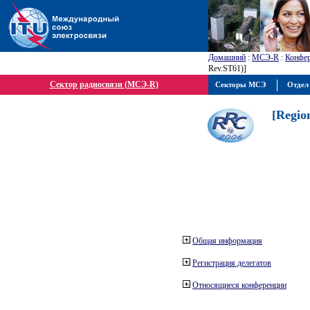
Домашний
:
МСЭ-R
:
Конфер
Rev.ST61)]
Сектор радиосвязи (МСЭ-R)
Секторы МСЭ
Отдел
[Regio
Общая информация
Регистрация делегатов
Относящиеся конференции