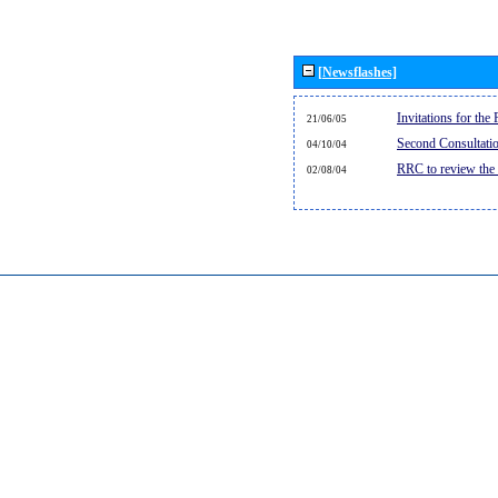
[Newsflashes]
Invitations for th
21/06/05
Second Consultati
04/10/04
RRC to review the
02/08/04