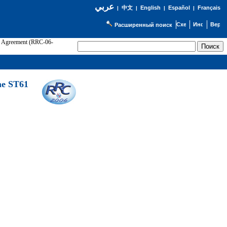
عربي
English
Español
Français
|
中文
|
|
|
Расширенный поиск
61 Agreement (RRC-06-
Э
he ST61