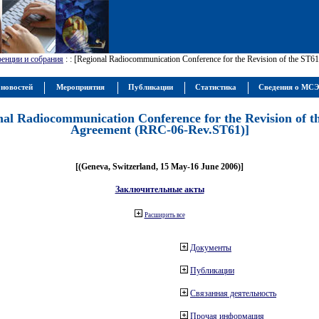
енции и собрания
:
: [Regional Radiocommunication Conference for the Revision of the ST
 новостей
Мероприятия
Публикации
Статистика
Сведения о МС
nal Radiocommunication Conference for the Revision of t
Agreement (RRC-06-Rev.ST61)]
[(Geneva, Switzerland, 15 May-16 June 2006)]
Заключительные акты
Расширить все
Документы
Публикации
Связанная деятельность
Прочая информация