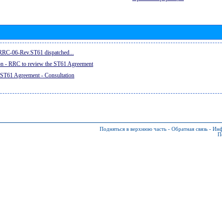
e RRC-06-Rev.ST61 dispatched...
on - RRC to review the ST61 Agreement
 ST61 Agreement - Consultation
Подняться в верхнюю часть
-
Обратная связь
-
Инф
П