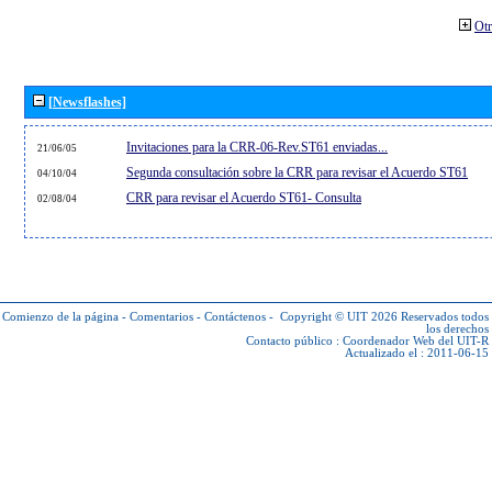
Otr
[Newsflashes]
Invitaciones para la CRR-06-Rev.ST61 enviadas...
21/06/05
Segunda consultación sobre la CRR para revisar el Acuerdo ST61
04/10/04
CRR para revisar el Acuerdo ST61- Consulta
02/08/04
Comienzo de la página
-
Comentarios
-
Contáctenos
-
Copyright © UIT 2026
Reservados todos
los derechos
Contacto público :
Coordenador Web del UIT-R
Actualizado el : 2011-06-15