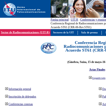
Pagína principal
:
UIT-R
:
Conferencias y reunio
Conferencia Regional de Radiocomunicaciones par
Acuerdo ST61 (CRR-06-Rev.ST61)
Sector de Radiocomunicaciones (UIT-R)
Sectores de la UIT
Sala de prensa
Conferencia Reg
Radiocomunicaciones pa
Acuerdo ST61 (CRR-0
(Ginebra, Suiza, 15 de mayo-16 
Actas Finales
Expandir todo
Información general
Do
Inscripción de delegados
Pub
Conferencias conexas
Act