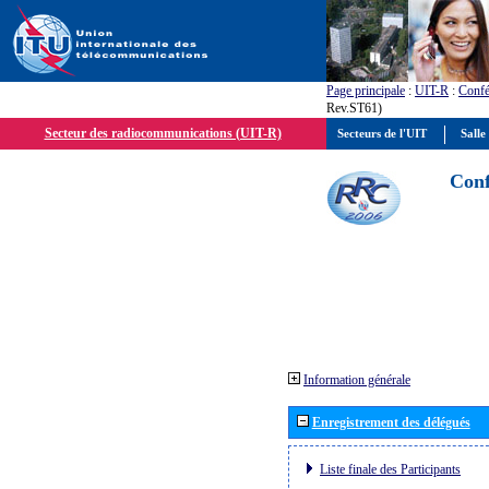
Page principale
:
UIT-R
:
Confé
Rev.ST61)
Secteur des radiocommunications (UIT-R)
Secteurs de l'UIT
Salle
Conf
Information générale
Enregistrement des délégués
Liste finale des Participants