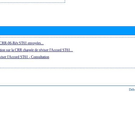
a CRR-06-Rév.ST61 envoyées...
ion sur la CRR chargée de réviser l'Accord ST61...
iser l'Accord ST61 - Consultation
Déb