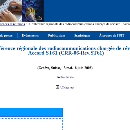
rences et réunions
:
: Conférence régionale des radiocommunications chargée de réviser l´Ac
 de presse
Evénements
Publications
Statistiques
À propos de l'UIT
érence régionale des radiocommunications chargée de révi
´Accord ST61 (CRR-06-Rev.ST61)
(Genève, Suisse, 15 mai-16 juin 2006)
Actes finals
Afficher tout