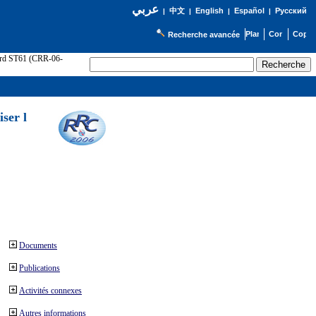
عربي
English
Español
Русский
|
中文
|
|
|
Recherche avancée
cord ST61 (CRR-06-
ser l
Documents
Publications
Activités connexes
Autres informations