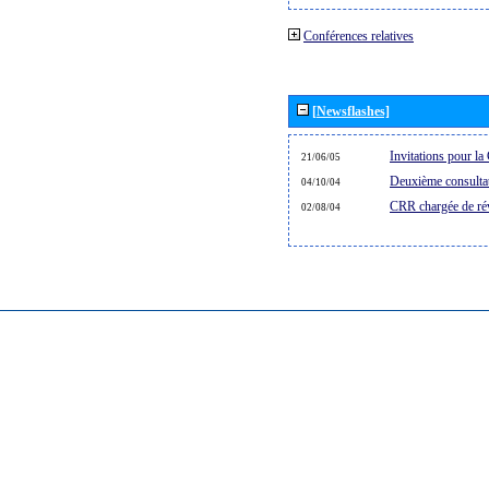
Conférences relatives
[Newsflashes]
Invitations pour l
21/06/05
Deuxième consultat
04/10/04
CRR chargée de rév
02/08/04