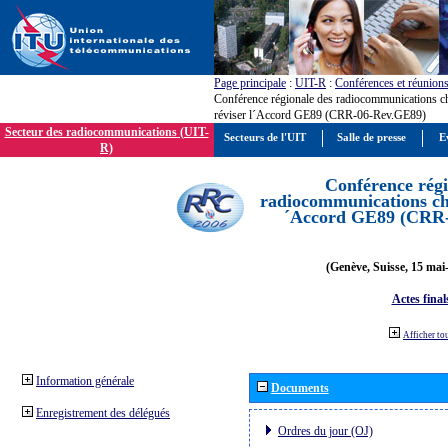
Page principale
:
UIT-R
:
Conférences et réunion
Conférence régionale des radiocommunications c
réviser l´Accord GE89 (CRR-06-Rev.GE89)
Secteur des radiocommunications (UIT-
Secteurs de l'UIT
Salle de presse
E
R)
Conférence régi
radiocommunications cha
´Accord GE89 (CRR
(Genève, Suisse, 15 mai
Actes final
Afficher to
Information générale
Documents
Enregistrement des délégués
Ordres du jour (OJ)