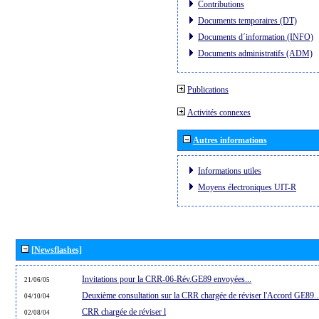
Contributions
Documents temporaires (DT)
Documents d´information (INFO)
Documents administratifs (ADM)
Publications
Activités connexes
Autres informations
Informations utiles
Moyens électroniques UIT-R
[Newsflashes]
Invitations pour la CRR-06-Rév.GE89 envoyées...
21/06/05
Deuxième consultation sur la CRR chargée de réviser l'Accord GE89..
04/10/04
CRR chargée de réviser l
02/08/04