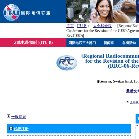
主页
:
ITU-R
； :
大会和会议
; :
: [Regional Ra
Conference for the Revision of the GE89 Agree
Rev.GE89)]
无线电通信部门(ITU-R)
国际电联三大部门
新闻室
各项活动
[Regional Radiocommun
for the Revision of t
(RRC-06-Re
[(Geneva, Switzerland, 15
最后文
全部展
一般信息
代表注册