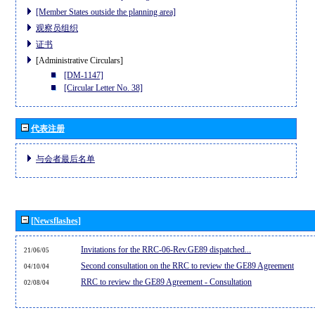
[Member States outside the planning area]
观察员组织
证书
[Administrative Circulars]
[DM-1147]
[Circular Letter No. 38]
代表注册
与会者最后名单
[Newsflashes]
Invitations for the RRC-06-Rev.GE89 dispatched...
21/06/05
Second consultation on the RRC to review the GE89 Agreement
04/10/04
RRC to review the GE89 Agreement - Consultation
02/08/04