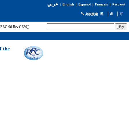
عربي
English
Español
Français
Русский
|
|
|
|
高级搜索
t (RRC-06-Rev.GE89)]
f the