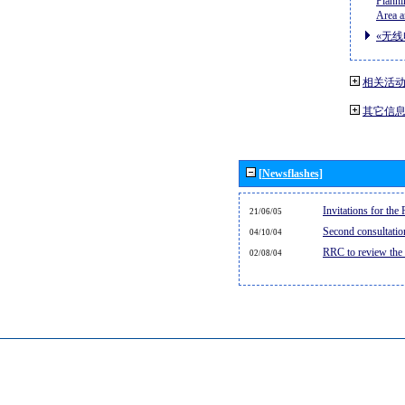
Planni
Area a
«无线
相关活
其它信
[Newsflashes]
Invitations for th
21/06/05
Second consultati
04/10/04
RRC to review the
02/08/04