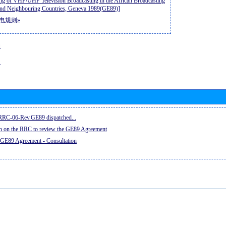
ng of VHF/UHF Television Broadcasting in the African Broadcasting
nd Neighbouring Countries, Geneva 1989(GE89)]
电规则»
动
息
e RRC-06-Rev.GE89 dispatched...
on on the RRC to review the GE89 Agreement
 GE89 Agreement - Consultation