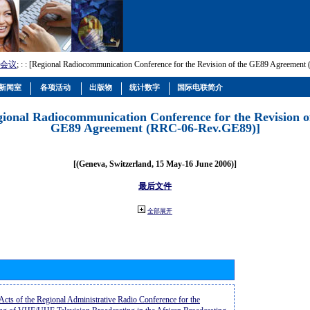
会议
; :
: [Regional Radiocommunication Conference for the Revision of the GE89 Agreemen
新闻室
各项活动
出版物
统计数字
国际电联简介
gional Radiocommunication Conference for the Revision o
GE89 Agreement (RRC-06-Rev.GE89)]
[(Geneva, Switzerland, 15 May-16 June 2006)]
最后文件
全部展开
 Acts of the Regional Administrative Radio Conference for the