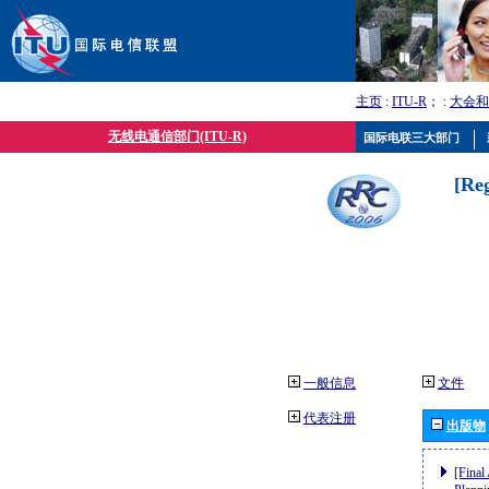
主页
:
ITU-R
； :
大会和
无线电通信部门(ITU-R)
国际电联三大部门
[Re
一般信息
文件
代表注册
出版物
[Final