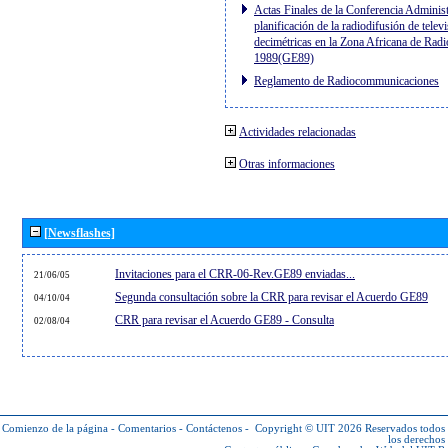
Actas Finales de la Conferencia Administ
planificación de la radiodifusión de telev
decimétricas en la Zona Africana de Radi
1989(GE89)
Reglamento de Radiocommunicaciones
Actividades relacionadas
Otras informaciones
[Newsflashes]
Invitaciones para el CRR-06-Rev.GE89 enviadas...
21/06/05
Segunda consultación sobre la CRR para revisar el Acuerdo GE89
04/10/04
CRR para revisar el Acuerdo GE89 - Consulta
02/08/04
Comienzo de la página
-
Comentarios
-
Contáctenos
-
Copyright © UIT 2026
Reservados todos
los derechos