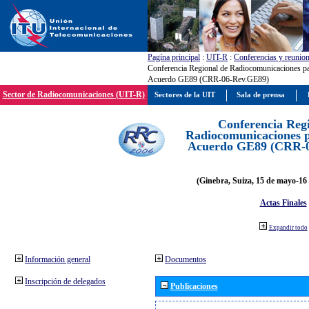
Pagína principal
:
UIT-R
:
Conferencias y reunio
Conferencia Regional de Radiocomunicaciones par
Acuerdo GE89 (CRR-06-Rev.GE89)
Sector de Radiocomunicaciones (UIT-R)
Sectores de la UIT
Sala de prensa
Conferencia Reg
Radiocomunicaciones pa
Acuerdo GE89 (CRR-
(Ginebra, Suiza, 15 de mayo-16 
Actas Finales
Expandir todo
Información general
Documentos
Inscripción de delegados
Publicaciones