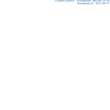
Contacto público :
Coordenador Web del UIT-R
Actualizado el : 2011-06-15