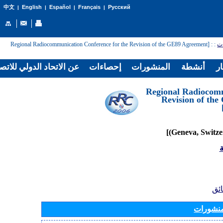
English
Español
Français
Русский
中文
|
|
|
|
: [Regional Radiocommunication Conference for the Revision of the GE89 Agreement
:
ات
ار
أنشطة
المنشورات
إحصاءات
عن الاتحاد الدولي للاتص
[Regional Radiocom
Revision of th
ة
ائق
منشورات