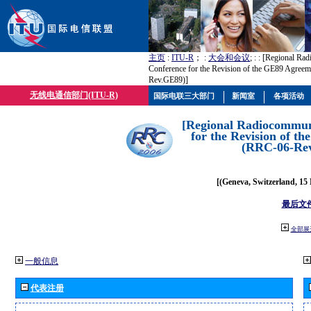
主页
:
ITU-R
； :
大会和会议
; :
: [Regional Ra
Conference for the Revision of the GE89 Agree
Rev.GE89)]
无线电通信部门(ITU-R)
国际电联三大部门
新闻室
各项活动
[Regional Radiocommun
for the Revision of t
(RRC-06-Re
[(Geneva, Switzerland, 15
最后文
全部展
一般信息
代表注册