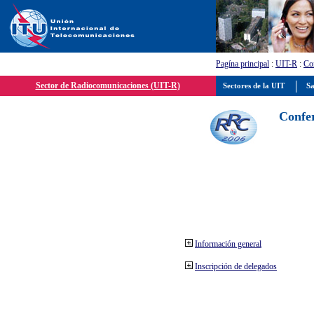
Pagína principal
:
UIT-R
:
Con
Sector de Radiocomunicaciones (UIT-R)
Sectores de la UIT
Sa
Confer
Información general
Inscripción de delegados