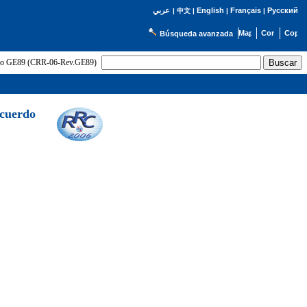
English
Français
Русский
عربي
|
中文
|
|
|
Búsqueda avanzada
uerdo GE89 (CRR-06-Rev.GE89)
Acuerdo