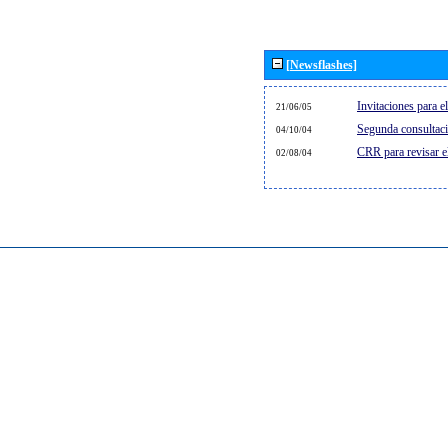
[Newsflashes]
Invitaciones para 
21/06/05
Segunda consultaci
04/10/04
CRR para revisar 
02/08/04