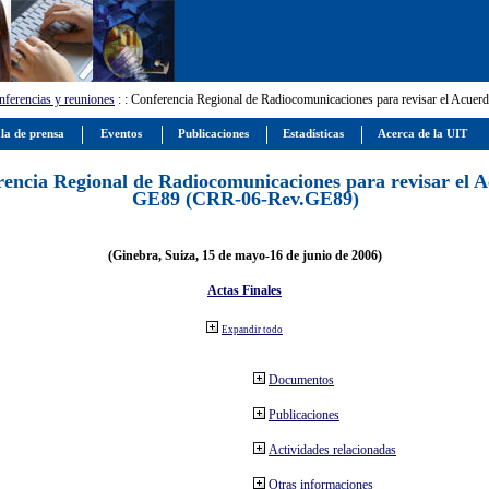
ferencias y reuniones
:
: Conferencia Regional de Radiocomunicaciones para revisar el Ac
la de prensa
Eventos
Publicaciones
Estadísticas
Acerca de la UIT
encia Regional de Radiocomunicaciones para revisar el 
GE89 (CRR-06-Rev.GE89)
(Ginebra, Suiza, 15 de mayo-16 de junio de 2006)
Actas Finales
Expandir todo
Documentos
Publicaciones
Actividades relacionadas
Otras informaciones