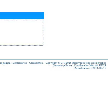
la página
-
Comentarios
-
Contáctenos
-
Copyright © UIT 2026
Reservados todos los derechos
Contacto público :
Coordenador Web del UIT-R
Actualizado el : 2011-06-15