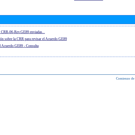
el CRR-06-Rev.GE89 enviadas...
ón sobre la CRR para revisar el Acuerdo GE89
el Acuerdo GE89 - Consulta
Comienzo de 