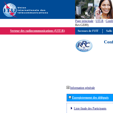
Page principale
:
UIT-R
:
Confé
Rev.GE89)
Secteur des radiocommunications (UIT-R)
Secteurs de l'UIT
Salle 
Conf
Information générale
Enregistrement des délégués
Liste finale des Participants