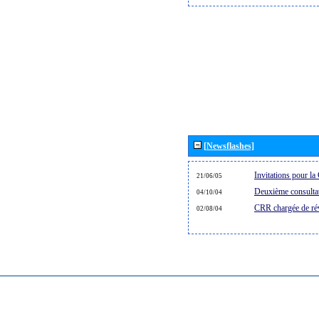
[Newsflashes]
Invitations pour 
21/06/05
Deuxième consultat
04/10/04
CRR chargée de rév
02/08/04