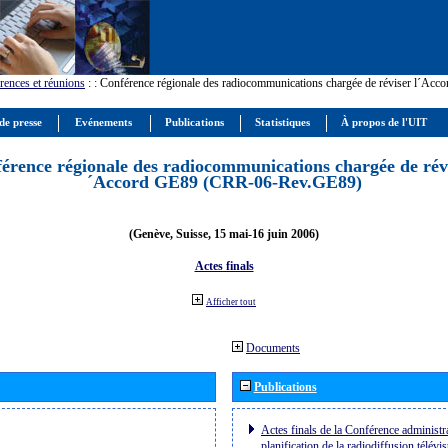
rences et réunions
:
: Conférence régionale des radiocommunications chargée de réviser l´Ac
de presse
Evénements
Publications
Statistiques
À propos de l'UIT
érence régionale des radiocommunications chargée de révi
´Accord GE89 (CRR-06-Rev.GE89)
(Genève, Suisse, 15 mai-16 juin 2006)
Actes finals
Afficher tout
Documents
Publications
Actes finals de la Conférence administra
planification de la radiodiffusion télévi