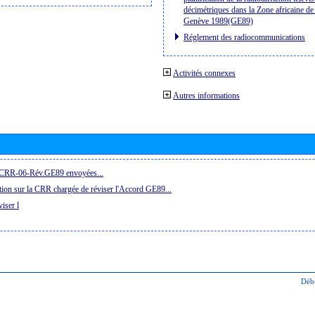
décimétriques dans la Zone africaine de 
Genève 1989(GE89)
Réglement des radiocommunications
Activités connexes
Autres informations
la CRR-06-Rév.GE89 envoyées...
ion sur la CRR chargée de réviser l'Accord GE89...
iser l
Déb