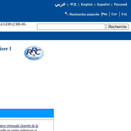
عربي
English
Español
Русский
|
中文
|
|
|
Recherche avancée
cord GE89 (CRR-06-
ser l
tive régionale chargée de la
suelle en ondes métriques et