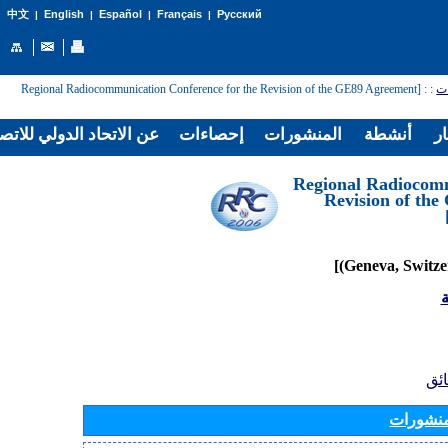
English
Español
Français
Русский
中文
|
|
|
|
: [Regional Radiocommunication Conference for the Revision of the GE89 Agreement
:
ات
ار
أنشطة
المنشورات
إحصاءات
عن الاتحاد الدولي للاتص
[Regional Radiocom
Revision of th
ة
ائق
منشورات