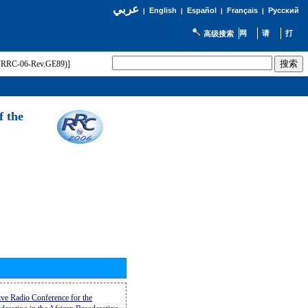
عربي
English
Español
Français
Русский
|
|
|
|
高级搜索
t (RRC-06-Rev.GE89)]
f the
ive Radio Conference for the