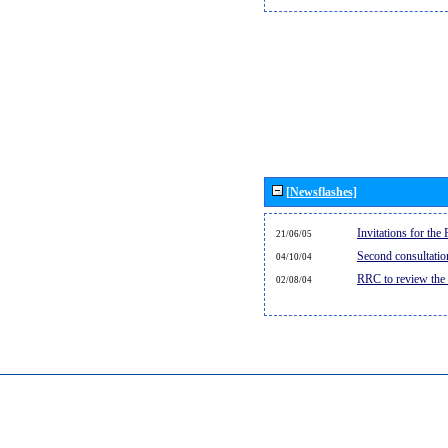
[Newsflashes]
Invitations for th
21/06/05
Second consultati
04/10/04
RRC to review the
02/08/04