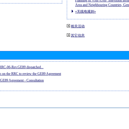
Planning of VHF/UHF Television Broad
Area and Neighbouring Countries, Ge
«无线电规则»
相关活动
其它信息
e RRC-06-Rev.GE89 dispatched...
on on the RRC to review the GE89 Agreement
 GE89 Agreement - Consultation