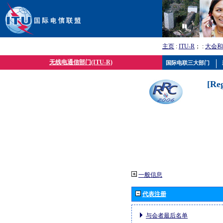
主页
:
ITU-R
； :
大会和
无线电通信部门(ITU-R)
国际电联三大部门
[Re
一般信息
代表注册
与会者最后名单