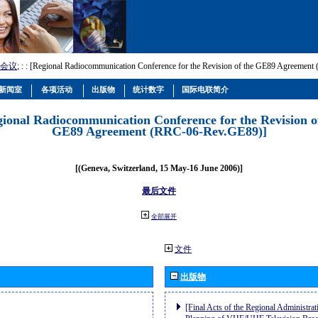
会议
; :
: [Regional Radiocommunication Conference for the Revision of the GE89 Agreemen
新闻室
各项活动
出版物
统计数字
国际电联简介
gional Radiocommunication Conference for the Revision o
GE89 Agreement (RRC-06-Rev.GE89)]
[(Geneva, Switzerland, 15 May-16 June 2006)]
最后文件
全部展开
文件
出版物
[Final Acts of the Regional Administrat