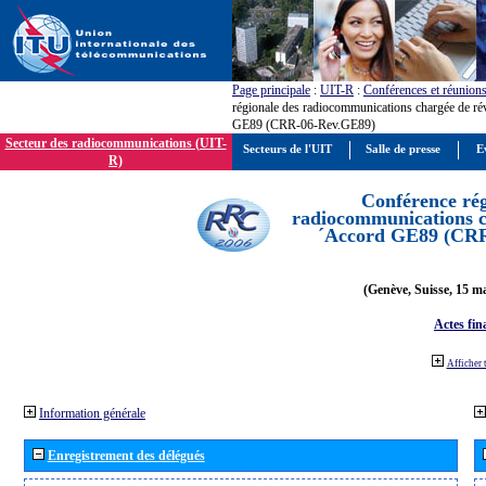
Page principale
:
UIT-R
:
Conférences et réunion
régionale des radiocommunications chargée de ré
GE89 (CRR-06-Rev.GE89)
Secteur des radiocommunications (UIT-
Secteurs de l'UIT
Salle de presse
E
R)
Conférence rég
radiocommunications ch
´Accord GE89 (CR
(Genève, Suisse, 15 ma
Actes fin
Afficher 
Information générale
Enregistrement des délégués