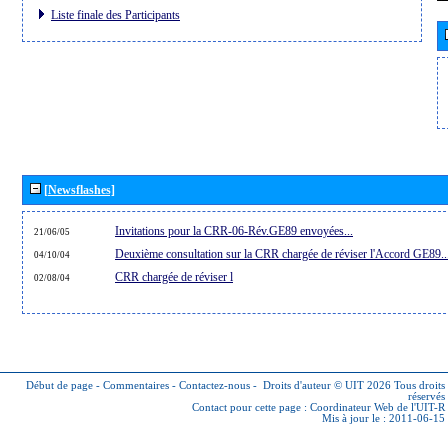
Liste finale des Participants
[Newsflashes]
Invitations pour la CRR-06-Rév.GE89 envoyées...
21/06/05
Deuxième consultation sur la CRR chargée de réviser l'Accord GE89..
04/10/04
CRR chargée de réviser l
02/08/04
Début de page
-
Commentaires
-
Contactez-nous
-
Droits d'auteur © UIT 2026
Tous droits
réservés
Contact pour cette page :
Coordinateur Web de l'UIT-R
Mis à jour le : 2011-06-15