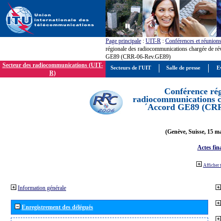
Page principale
:
UIT-R
:
Conférences et réunion
régionale des radiocommunications chargée de ré
GE89 (CRR-06-Rev.GE89)
Secteur des radiocommunications (UIT-
Secteurs de l'UIT
Salle de presse
E
R)
Conférence rég
radiocommunications ch
´Accord GE89 (CR
(Genève, Suisse, 15 ma
Actes fin
Afficher 
Information générale
Enregistrement des délégués