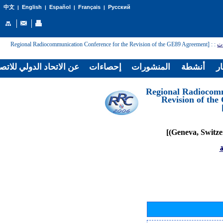
English
Español
Français
Русский
中文
|
|
|
|
: [Regional Radiocommunication Conference for the Revision of the GE89 Agreement
:
ات
ار
أنشطة
المنشورات
إحصاءات
عن الاتحاد الدولي للاتص
[Regional Radiocom
Revision of th
ة