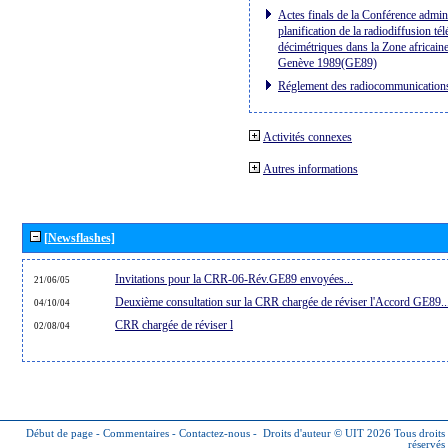
Actes finals de la Conférence admini
planification de la radiodiffusion té
décimétriques dans la Zone africaine
Genève 1989(GE89)
Réglement des radiocommunication
Activités connexes
Autres informations
[Newsflashes]
Invitations pour la CRR-06-Rév.GE89 envoyées...
21/06/05
Deuxième consultation sur la CRR chargée de réviser l'Accord GE89..
04/10/04
CRR chargée de réviser l
02/08/04
Début de page
-
Commentaires
-
Contactez-nous
-
Droits d'auteur © UIT 2026
Tous droits
réservés