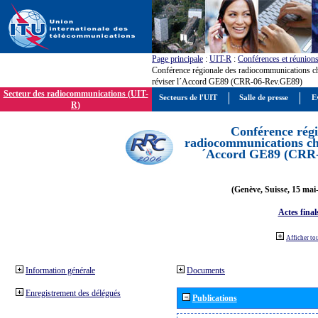
Page principale
:
UIT-R
:
Conférences et réunion
Conférence régionale des radiocommunications c
réviser l´Accord GE89 (CRR-06-Rev.GE89)
Secteur des radiocommunications (UIT-
Secteurs de l'UIT
Salle de presse
E
R)
Conférence régi
radiocommunications cha
´Accord GE89 (CRR
(Genève, Suisse, 15 mai
Actes final
Afficher to
Information générale
Documents
Enregistrement des délégués
Publications