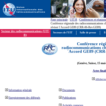
Page principale
:
UIT-R
:
Conférences et réunion
Conférence régionale des radiocommunications c
réviser l´Accord GE89 (CRR-06-Rev.GE89)
Secteur des radiocommunications (UIT-
Secteurs de l'UIT
Salle de presse
E
R)
Conférence régi
radiocommunications cha
´Accord GE89 (CRR
(Genève, Suisse, 15 mai
Actes final
Afficher to
Information générale
Documents
Enregistrement des délégués
Publications
Activités connexes