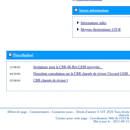
Autres informations
Informations utiles
Moyens électroniques UIT-R
[Newsflashes]
Invitations pour la CRR-06-Rév.GE89 envoyées...
21/06/05
Deuxième consultation sur la CRR chargée de réviser l'Accord GE89..
04/10/04
CRR chargée de réviser l
02/08/04
Début de page
-
Commentaires
-
Contactez-nous
-
Droits d'auteur © UIT 2026
Tous droits
réservés
Contact pour cette page :
Coordinateur Web de l'UIT-R
Mis à jour le : 2011-06-15