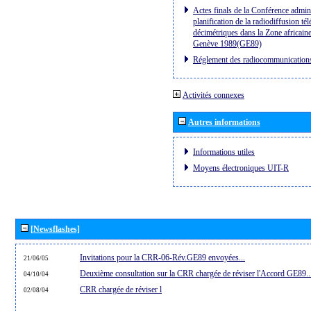
Actes finals de la Conférence admini
planification de la radiodiffusion té
décimétriques dans la Zone africaine
Genève 1989(GE89)
Réglement des radiocommunication
Activités connexes
Autres informations
Informations utiles
Moyens électroniques UIT-R
[Newsflashes]
Invitations pour la CRR-06-Rév.GE89 envoyées...
21/06/05
Deuxième consultation sur la CRR chargée de réviser l'Accord GE89..
04/10/04
CRR chargée de réviser l
02/08/04