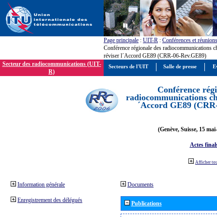
Page principale
:
UIT-R
:
Conférences et réunion
Conférence régionale des radiocommunications c
réviser l´Accord GE89 (CRR-06-Rev.GE89)
Secteur des radiocommunications (UIT-
Secteurs de l'UIT
Salle de presse
E
R)
Conférence régi
radiocommunications cha
´Accord GE89 (CRR
(Genève, Suisse, 15 mai
Actes final
Afficher to
Information générale
Documents
Enregistrement des délégués
Publications