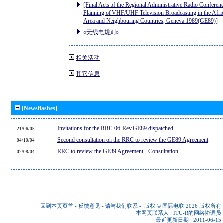
[Final Acts of the Regional Administrative Radio Conferenc
Planning of VHF/UHF Television Broadcasting in the Afri
Area and Neighbouring Countries, Geneva 1989(GE89)]
«无线电规则»
相关活动
其它信息
[Newsflashes]
Invitations for the RRC-06-Rev.GE89 dispatched...
21/06/05
Second consultation on the RRC to review the GE89 Agreement
04/10/04
RRC to review the GE89 Agreement - Consultation
02/08/04
回到本页页首
-
反馈意见
-
请与我们联系
-
版权 © 国际电联 2026
版权所有
本网页联系人 :
ITU-R的网络协调员
最近更新日期 : 2011-06-15