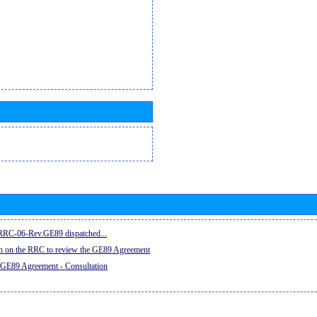
e RRC-06-Rev.GE89 dispatched...
on on the RRC to review the GE89 Agreement
 GE89 Agreement - Consultation