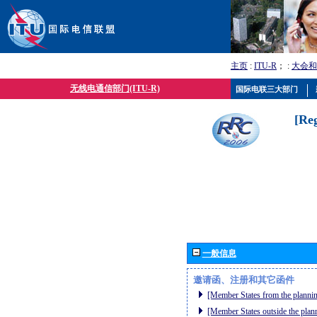
主页
:
ITU-R
； :
大会和
无线电通信部门(ITU-R)
国际电联三大部门
[Re
一般信息
邀请函、注册和其它函件
[Member States from the plannin
[Member States outside the plan