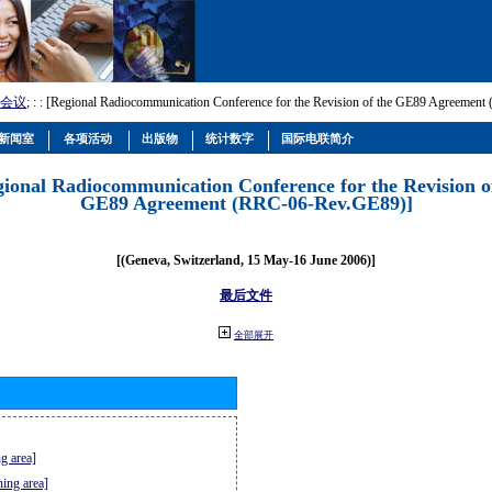
会议
; :
: [Regional Radiocommunication Conference for the Revision of the GE89 Agreemen
新闻室
各项活动
出版物
统计数字
国际电联简介
gional Radiocommunication Conference for the Revision o
GE89 Agreement (RRC-06-Rev.GE89)]
[(Geneva, Switzerland, 15 May-16 June 2006)]
最后文件
全部展开
g area]
ning area]