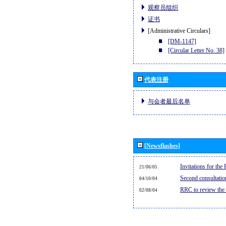
观察员组织
证书
[Administrative Circulars]
[DM-1147]
[Circular Letter No. 38]
代表注册
与会者最后名单
[Newsflashes]
Invitations for th
21/06/05
Second consultati
04/10/04
RRC to review the
02/08/04