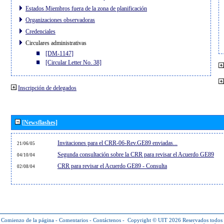
Estados Miembros fuera de la zona de planificación
Organizaciones observadoras
Credenciales
Circulares administrativas
[DM-1147]
[Circular Letter No. 38]
Inscripción de delegados
[Newsflashes]
Invitaciones para el CRR-06-Rev.GE89 enviadas...
21/06/05
Segunda consultación sobre la CRR para revisar el Acuerdo GE89
04/10/04
CRR para revisar el Acuerdo GE89 - Consulta
02/08/04
Comienzo de la página
-
Comentarios
-
Contáctenos
-
Copyright © UIT 2026
Reservados todos