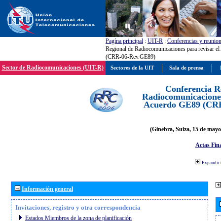
Pagína principal
:
UIT-R
:
Conferencias y reunio
Regional de Radiocomunicaciones para revisar e
(CRR-06-Rev.GE89)
Sector de Radiocomunicaciones (UIT-R)
Sectores de la UIT
Sala de prensa
Conferencia R
Radiocomunicaciones
Acuerdo GE89 (CR
(Ginebra, Suiza, 15 de mayo
Actas Fina
Expandir 
Información general
Invitaciones, registro y otra correspondencia
Estados Miembros de la zona de planificación