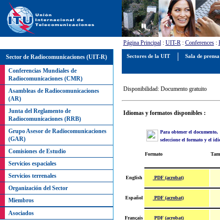
Página Principal
:
UIT-R
:
Conferences
:
Sector de Radiocomunicaciones (UIT-R)
Sectores de la UIT
Sala de prens
Conferencias Mundiales de
Radiocomunicaciones (CMR)
Disponibilidad: Documento gratuito
Asambleas de Radiocomunicaciones
(AR)
Junta del Reglamento de
Idiomas y formatos disponibles :
Radiocomunicaciones (RRB)
Grupo Asesor de Radiocomunicaciones
Para obtener el documento,
(GAR)
seleccione el formato y el id
Comisiones de Estudio
Formato
Tam
Servicios espaciales
Servicios terrenales
PDF (acrobat)
English
Organización del Sector
PDF (acrobat)
Español
Miembros
Asociados
PDF (acrobat)
Français