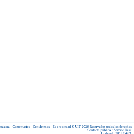
 página
-
Comentarios
-
Contáctenos
-
Es propiedad © UIT 2026
Reservados todos los derechos
Contacto público :
Service Desk
Updated : 2010/04/21