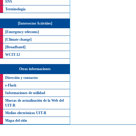
SNS
Terminología
[Intersector Activities]
[Emergency telecoms]
[Climate change]
[Broadband]
WCIT-12
Otras informaciones
Dirección y contactos
e-Flash
Informaciones de utilidad
Marcas de actualización de la Web del
UIT-R
Medios electrónicos UIT-R
Mapa del sitio