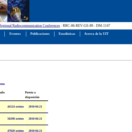
Regional Radiocommunication Conferences
: RRC-06-REV-GE-89 - DM-1147
a
Eventos
Publicaciones
Estadísticas
Acerca de la UIT
ioma
año
Puesta a
disposición
44124 octetos
2010-04-21
50298 octetos
2010-04-21
47820 octetos
2010-04-21