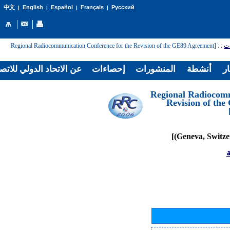
English
Español
Français
Русский
中文
|
|
|
|
: [Regional Radiocommunication Conference for the Revision of the GE89 Agreement
:
ات
ار
أنشطة
المنشورات
إحصاءات
عن الاتحاد الدولي للاتص
[Regional Radiocom
Revision of th
ة