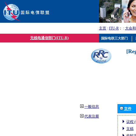
主页
:
ITU-R
； :
大会和
无线电通信部门(ITU-R)
国际电联三大部门
[Re
一般信息
文件
代表注册
议程 (
文稿
临时文