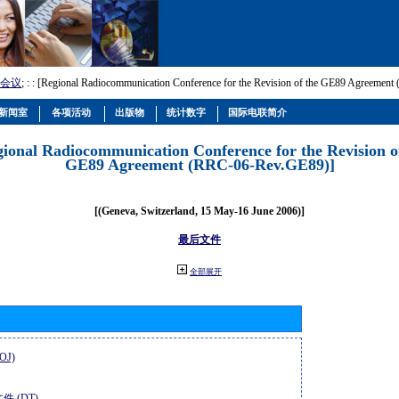
会议
; :
: [Regional Radiocommunication Conference for the Revision of the GE89 Agreemen
新闻室
各项活动
出版物
统计数字
国际电联简介
gional Radiocommunication Conference for the Revision o
GE89 Agreement (RRC-06-Rev.GE89)]
[(Geneva, Switzerland, 15 May-16 June 2006)]
最后文件
全部展开
OJ)
件 (DT)