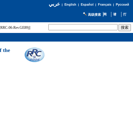
عربي
English
Español
Français
Русский
|
|
|
|
高级搜索
t (RRC-06-Rev.GE89)]
f the