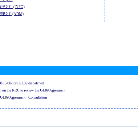
报文件 (INFO)
理文件(ADM)
动
息
e RRC-06-Rev.GE89 dispatched...
on on the RRC to review the GE89 Agreement
 GE89 Agreement - Consultation