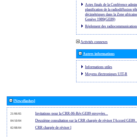
Actes finals de la Conférence admini
planification de la radiodiffusion té
décimétriques dans la Zone africaine
Genève 1989(GE89)
Réglement des radiocommunication
Activités connexes
Autres informations
Informations utiles
Moyens électroniques UIT-R
[Newsflashes]
Invitations pour la CRR-06-Rév.GE89 envoyées...
21/06/05
Deuxième consultation sur la CRR chargée de réviser l'Accord GE89..
04/10/04
CRR chargée de réviser l
02/08/04