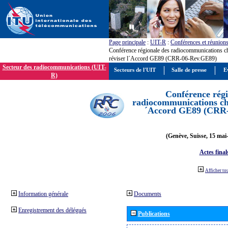
Page principale
:
UIT-R
:
Conférences et réunion
Conférence régionale des radiocommunications c
réviser l´Accord GE89 (CRR-06-Rev.GE89)
Secteur des radiocommunications (UIT-
Secteurs de l'UIT
Salle de presse
E
R)
Conférence régi
radiocommunications cha
´Accord GE89 (CRR
(Genève, Suisse, 15 mai
Actes final
Afficher to
Information générale
Documents
Enregistrement des délégués
Publications