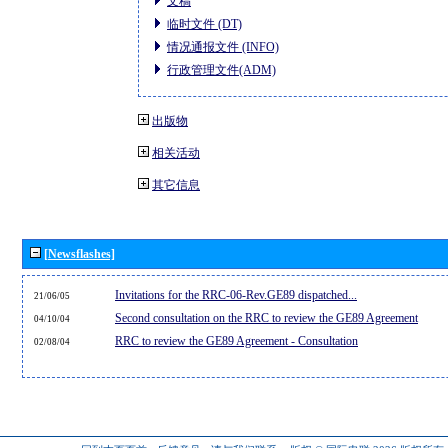
文稿
临时文件 (DT)
情况通报文件 (INFO)
行政管理文件(ADM)
出版物
相关活动
其它信息
[Newsflashes]
Invitations for the RRC-06-Rev.GE89 dispatched...
21/06/05
Second consultation on the RRC to review the GE89 Agreement
04/10/04
RRC to review the GE89 Agreement - Consultation
02/08/04