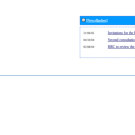
[Newsflashes]
Invitations for th
21/06/05
Second consultati
04/10/04
RRC to review the
02/08/04