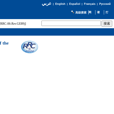
عربي
English
Español
Français
Русский
|
|
|
|
高级搜索
t (RRC-06-Rev.GE89)]
f the