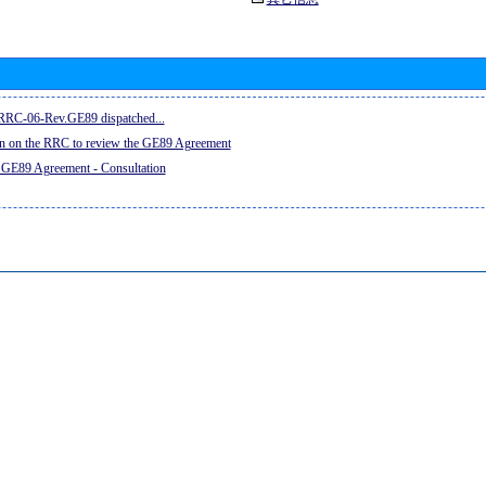
e RRC-06-Rev.GE89 dispatched...
on on the RRC to review the GE89 Agreement
 GE89 Agreement - Consultation