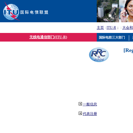
主页
:
ITU-R
； :
大会和
无线电通信部门(ITU-R)
国际电联三大部门
[Re
一般信息
代表注册