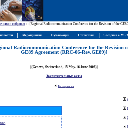
енции и собрания
:
: [Regional Radiocommunication Conference for the Revision of the GE
новостей
Мероприятия
Публикации
Статистика
Сведения о МС
gional Radiocommunication Conference for the Revision o
GE89 Agreement (RRC-06-Rev.GE89)]
[(Geneva, Switzerland, 15 May-16 June 2006)]
Заключительные акты
Расширить все
иков