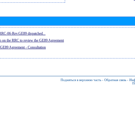
e RRC-06-Rev.GE89 dispatched...
on on the RRC to review the GE89 Agreement
 GE89 Agreement - Consultation
Подняться в верхнюю часть
-
Обратная связь
-
Инф
П