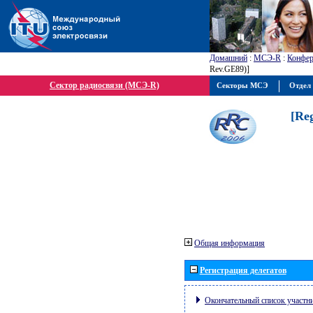
Домашний
:
МСЭ-R
:
Конфер
Rev.GE89)]
Сектор радиосвязи (МСЭ-R)
Секторы МСЭ
Отдел 
[Re
Общая информация
Регистрация делегатов
Окончательный список участн