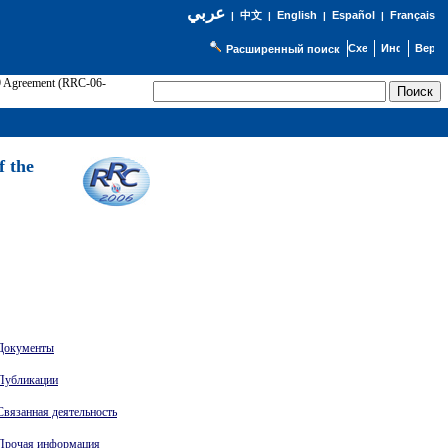
عربي
English
Español
Français
|
中文
|
|
|
Расширенный поиск
89 Agreement (RRC-06-
Э
f the
Документы
Публикации
Связанная деятельность
Прочая информация