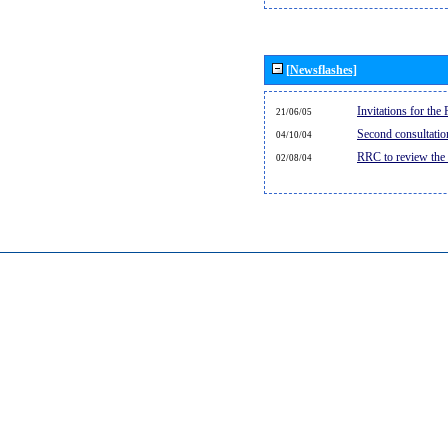
[Newsflashes]
Invitations for th
21/06/05
Second consultati
04/10/04
RRC to review the
02/08/04