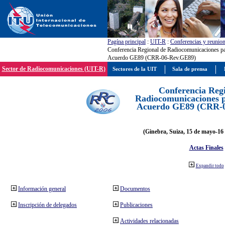
Pagína principal
:
UIT-R
:
Conferencias y reunio
Conferencia Regional de Radiocomunicaciones par
Acuerdo GE89 (CRR-06-Rev.GE89)
Sector de Radiocomunicaciones (UIT-R)
Sectores de la UIT
Sala de prensa
Conferencia Reg
Radiocomunicaciones pa
Acuerdo GE89 (CRR-
(Ginebra, Suiza, 15 de mayo-16 
Actas Finales
Expandir todo
Información general
Documentos
Inscripción de delegados
Publicaciones
Actividades relacionadas