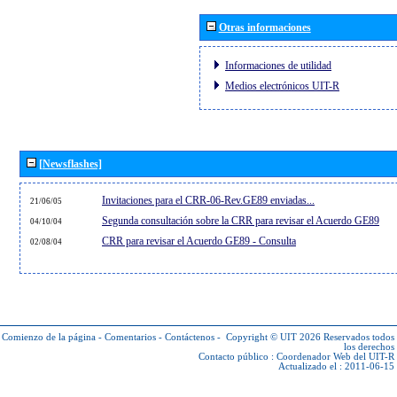
Otras informaciones
Informaciones de utilidad
Medios electrónicos UIT-R
[Newsflashes]
Invitaciones para el CRR-06-Rev.GE89 enviadas...
21/06/05
Segunda consultación sobre la CRR para revisar el Acuerdo GE89
04/10/04
CRR para revisar el Acuerdo GE89 - Consulta
02/08/04
Comienzo de la página
-
Comentarios
-
Contáctenos
-
Copyright © UIT 2026
Reservados todos
los derechos
Contacto público :
Coordenador Web del UIT-R
Actualizado el : 2011-06-15