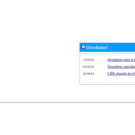
[Newsflashes]
Invitations pour 
21/06/05
Deuxième consultat
04/10/04
CRR chargée de rév
02/08/04