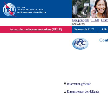
Page principale
:
UIT-R
:
Confé
Rev.GE89)
Secteur des radiocommunications (UIT-R)
Secteurs de l'UIT
Salle 
Conf
Information générale
Enregistrement des délégués