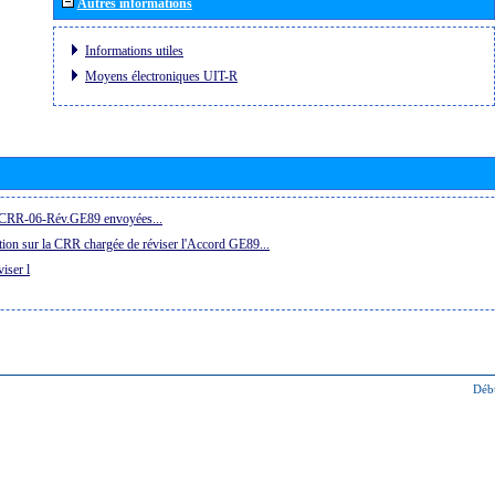
Autres informations
Informations utiles
Moyens électroniques UIT-R
la CRR-06-Rév.GE89 envoyées...
ion sur la CRR chargée de réviser l'Accord GE89...
iser l
Déb