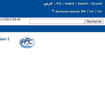
عربي
English
Español
Русский
|
中文
|
|
|
Recherche avancée
cord GE89 (CRR-06-
ser l