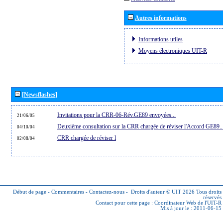
Autres informations
Informations utiles
Moyens électroniques UIT-R
[Newsflashes]
Invitations pour la CRR-06-Rév.GE89 envoyées...
21/06/05
Deuxième consultation sur la CRR chargée de réviser l'Accord GE89..
04/10/04
CRR chargée de réviser l
02/08/04
Début de page
-
Commentaires
-
Contactez-nous
-
Droits d'auteur © UIT 2026
Tous droits
réservés
Contact pour cette page :
Coordinateur Web de l'UIT-R
Mis à jour le : 2011-06-15