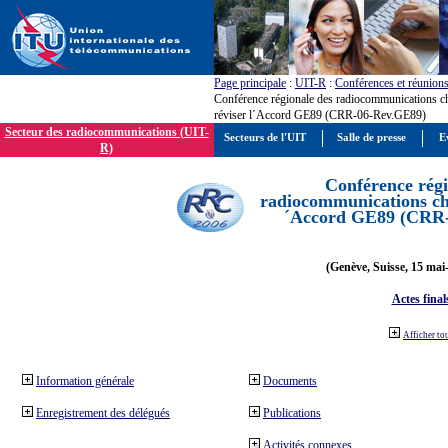
Page principale
:
UIT-R
:
Conférences et réunion
Conférence régionale des radiocommunications c
réviser l´Accord GE89 (CRR-06-Rev.GE89)
Secteur des radiocommunications (UIT-
Secteurs de l'UIT
Salle de presse
E
R)
Conférence régi
radiocommunications cha
´Accord GE89 (CRR
(Genève, Suisse, 15 mai
Actes final
Afficher to
Information générale
Documents
Enregistrement des délégués
Publications
Activités connexes