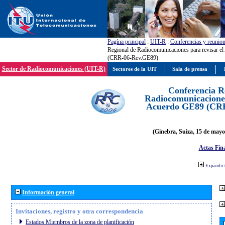
Pagína principal
:
UIT-R
:
Conferencias y reunio
Regional de Radiocomunicaciones para revisar e
(CRR-06-Rev.GE89)
Sector de Radiocomunicaciones (UIT-R)
Sectores de la UIT
Sala de prensa
Conferencia R
Radiocomunicaciones
Acuerdo GE89 (CR
(Ginebra, Suiza, 15 de mayo
Actas Fina
Expandir 
Información general
Invitaciones, registro y otra correspondencia
Estados Miembros de la zona de planificación