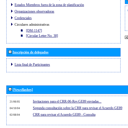
Estados Miembros fuera de la zona de planificación
Organizaciones observadoras
Credenciales
Circulares administrativas
[DM-1147]
[Circular Letter No. 38]
Inscripción de delegados
Lista final de Participantes
[Newsflashes]
Invitaciones para el CRR-06-Rev.GE89 enviadas...
21/06/05
Segunda consultación sobre la CRR para revisar el Acuerdo GE89
04/10/04
CRR para revisar el Acuerdo GE89 - Consulta
02/08/04