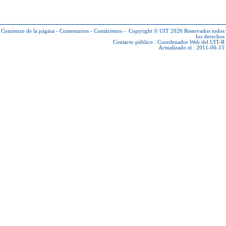
Comienzo de la página
-
Comentarios
-
Contáctenos
-
Copyright © UIT 2026
Reservados todos
los derechos
Contacto público :
Coordenador Web del UIT-R
Actualizado el : 2011-06-15