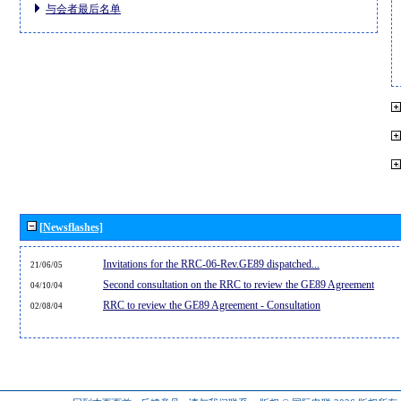
与会者最后名单
[Newsflashes]
Invitations for the RRC-06-Rev.GE89 dispatched...
21/06/05
Second consultation on the RRC to review the GE89 Agreement
04/10/04
RRC to review the GE89 Agreement - Consultation
02/08/04