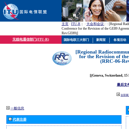
主页
:
ITU-R
； :
大会和会议
; :
: [Regional Ra
Conference for the Revision of the GE89 Agree
Rev.GE89)]
无线电通信部门(ITU-R)
国际电联三大部门
新闻室
各项活动
[Regional Radiocommun
for the Revision of t
(RRC-06-Re
[(Geneva, Switzerland, 15
最后文
全部展
一般信息
代表注册