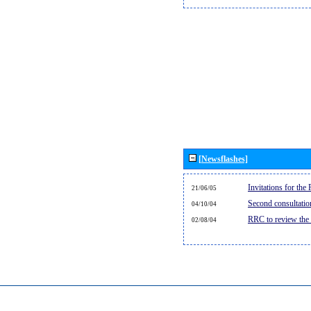
[Newsflashes]
Invitations for th
21/06/05
Second consultati
04/10/04
RRC to review the
02/08/04