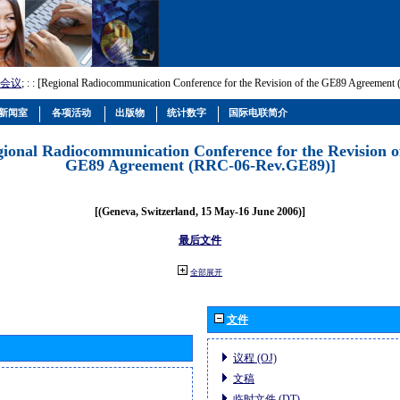
会议
; :
: [Regional Radiocommunication Conference for the Revision of the GE89 Agreemen
新闻室
各项活动
出版物
统计数字
国际电联简介
gional Radiocommunication Conference for the Revision o
GE89 Agreement (RRC-06-Rev.GE89)]
[(Geneva, Switzerland, 15 May-16 June 2006)]
最后文件
全部展开
文件
议程 (OJ)
文稿
临时文件 (DT)