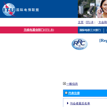
主页
:
ITU-R
； :
大会和
无线电通信部门(ITU-R)
国际电联三大部门
[Re
一般信息
代表注册
与会者最后名单