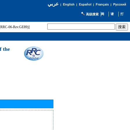
عربي
English
Español
Français
Русский
|
|
|
|
高级搜索
t (RRC-06-Rev.GE89)]
f the