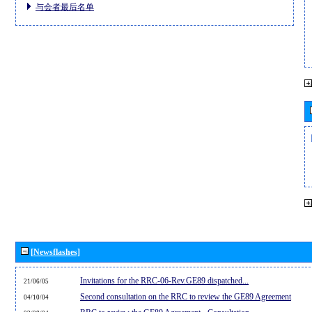
与会者最后名单
[Newsflashes]
Invitations for the RRC-06-Rev.GE89 dispatched...
21/06/05
Second consultation on the RRC to review the GE89 Agreement
04/10/04