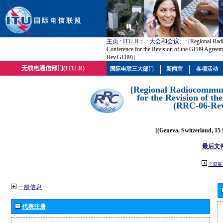
主页
:
ITU-R
； :
大会和会议
; :
: [Regional Ra
Conference for the Revision of the GE89 Agree
Rev.GE89)]
无线电通信部门(ITU-R)
国际电联三大部门
新闻室
各项活动
[Regional Radiocommun
for the Revision of t
(RRC-06-Re
[(Geneva, Switzerland, 15
最后文
全部展
一般信息
代表注册