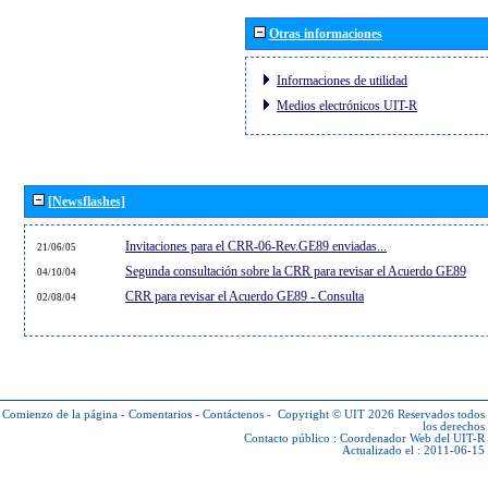
Otras informaciones
Informaciones de utilidad
Medios electrónicos UIT-R
[Newsflashes]
Invitaciones para el CRR-06-Rev.GE89 enviadas...
21/06/05
Segunda consultación sobre la CRR para revisar el Acuerdo GE89
04/10/04
CRR para revisar el Acuerdo GE89 - Consulta
02/08/04
Comienzo de la página
-
Comentarios
-
Contáctenos
-
Copyright © UIT 2026
Reservados todos
los derechos
Contacto público :
Coordenador Web del UIT-R
Actualizado el : 2011-06-15