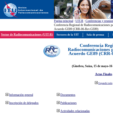
Pagína principal
:
UIT-R
:
Conferencias y reunio
Conferencia Regional de Radiocomunicaciones par
Acuerdo GE89 (CRR-06-Rev.GE89)
Sector de Radiocomunicaciones (UIT-R)
Sectores de la UIT
Sala de prensa
Conferencia Reg
Radiocomunicaciones pa
Acuerdo GE89 (CRR-
(Ginebra, Suiza, 15 de mayo-16 
Actas Finales
Expandir todo
Información general
Documentos
Inscripción de delegados
Publicaciones
Actividades relacionadas