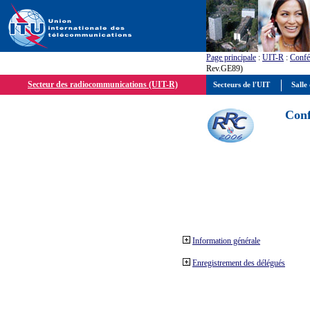
Page principale
:
UIT-R
:
Confé
Rev.GE89)
Secteur des radiocommunications (UIT-R)
Secteurs de l'UIT
Salle 
Conf
Information générale
Enregistrement des délégués