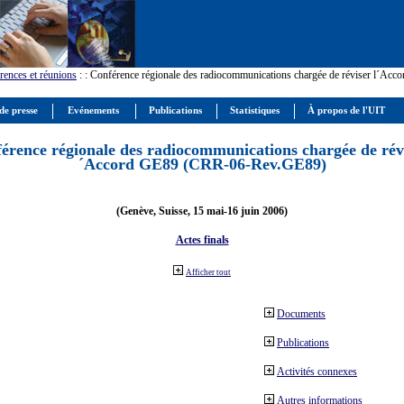
rences et réunions
:
: Conférence régionale des radiocommunications chargée de réviser l´Ac
de presse
Evénements
Publications
Statistiques
À propos de l'UIT
érence régionale des radiocommunications chargée de révi
´Accord GE89 (CRR-06-Rev.GE89)
(Genève, Suisse, 15 mai-16 juin 2006)
Actes finals
Afficher tout
Documents
Publications
Activités connexes
Autres informations