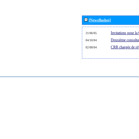
[Newsflashes]
Invitations pour 
21/06/05
Deuxième consultat
04/10/04
CRR chargée de rév
02/08/04