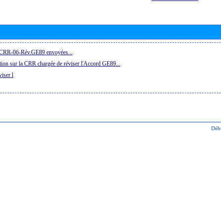
la CRR-06-Rév.GE89 envoyées...
ion sur la CRR chargée de réviser l'Accord GE89...
iser l
Déb