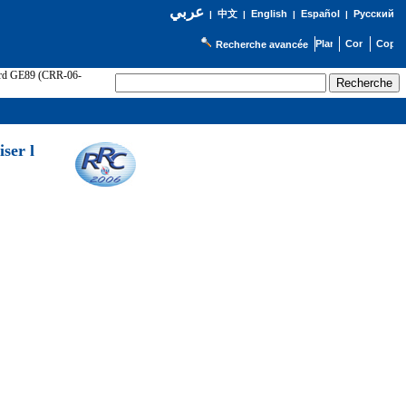
عربي
English
Español
Русский
|
中文
|
|
|
Recherche avancée
cord GE89 (CRR-06-
ser l