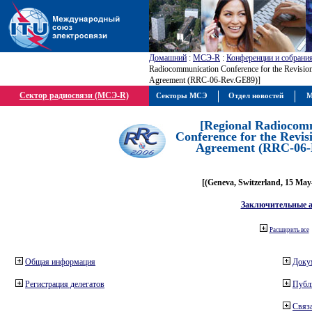
Домашний
:
МСЭ-R
:
Конференции и собрани
Radiocommunication Conference for the Revisio
Agreement (RRC-06-Rev.GE89)]
Сектор радиосвязи (МСЭ-R)
Секторы МСЭ
Отдел новостей
М
[Regional Radiocom
Conference for the Revis
Agreement (RRC-06-
[(Geneva, Switzerland, 15 May
Заключительные 
Расширить все
Общая информация
Доку
Регистрация делегатов
Публ
Связа