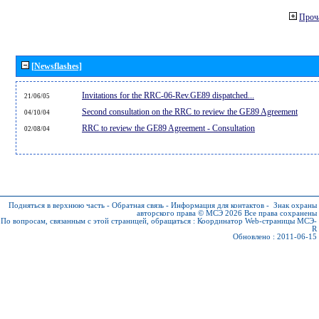
Проч
[Newsflashes]
Invitations for the RRC-06-Rev.GE89 dispatched...
21/06/05
Second consultation on the RRC to review the GE89 Agreement
04/10/04
RRC to review the GE89 Agreement - Consultation
02/08/04
Подняться в верхнюю часть
-
Обратная связь
-
Информация для контактов
-
Знак охраны
авторского права © МСЭ 2026
Все права сохранены
По вопросам, связанным с этой страницей, обращаться :
Координатор Web-страницы МСЭ-
R
Обновлено : 2011-06-15