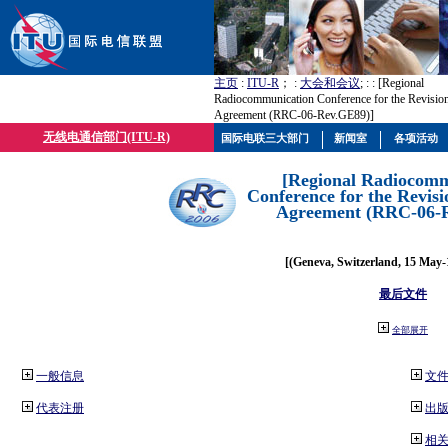
主页
:
ITU-R
； :
大会和会议
; :
: [Regional
Radiocommunication Conference for the Revisio
Agreement (RRC-06-Rev.GE89)]
无线电通信部门(ITU-R)
国际电联三大部门
新闻室
各项活动
[Regional Radiocomm
Conference for the Revisi
Agreement (RRC-06-
[(Geneva, Switzerland, 15 May-
最后文件
全部展开
一般信息
文
代表注册
出
相