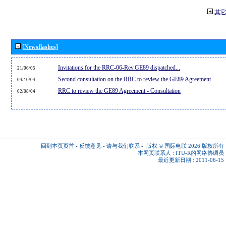
其
[Newsflashes]
Invitations for the RRC-06-Rev.GE89 dispatched...
21/06/05
Second consultation on the RRC to review the GE89 Agreement
04/10/04
RRC to review the GE89 Agreement - Consultation
02/08/04
回到本页页首
-
反馈意见
-
请与我们联系
-
版权 © 国际电联 2026
版权所有
本网页联系人 :
ITU-R的网络协调员
最近更新日期 : 2011-06-15