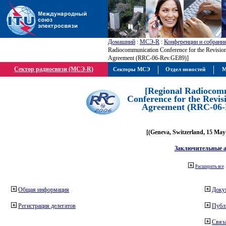
Домашний
:
МСЭ-R
:
Конференции и собрани
Radiocommunication Conference for the Revisio
Agreement (RRC-06-Rev.GE89)]
Сектор радиосвязи (МСЭ-R)
Секторы МСЭ
Отдел новостей
М
[Regional Radiocom
Conference for the Revis
Agreement (RRC-06-
[(Geneva, Switzerland, 15 May
Заключительные 
Расширить все
Общая информация
Доку
Регистрация делегатов
Публ
Связа