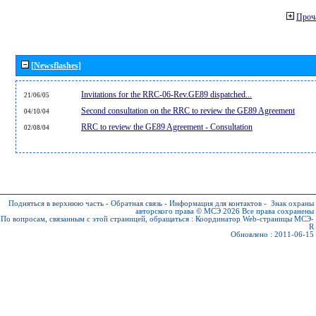
Проч
[Newsflashes]
Invitations for the RRC-06-Rev.GE89 dispatched...
21/06/05
Second consultation on the RRC to review the GE89 Agreement
04/10/04
RRC to review the GE89 Agreement - Consultation
02/08/04
Подняться в верхнюю часть
-
Обратная связь
-
Информация для контактов
-
Знак охраны
авторского права © МСЭ 2026
Все права сохранены
По вопросам, связанным с этой страницей, обращаться :
Координатор Web-страницы МСЭ-
R
Обновлено : 2011-06-15