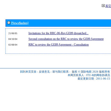
其
[Newsflashes]
Invitations for the RRC-06-Rev.GE89 dispatched...
21/06/05
Second consultation on the RRC to review the GE89 Agreement
04/10/04
RRC to review the GE89 Agreement - Consultation
02/08/04
回到本页页首
-
反馈意见
-
请与我们联系
-
版权 © 国际电联 2026
版权所有
本网页联系人 :
ITU-R的网络协调员
最近更新日期 : 2011-06-15