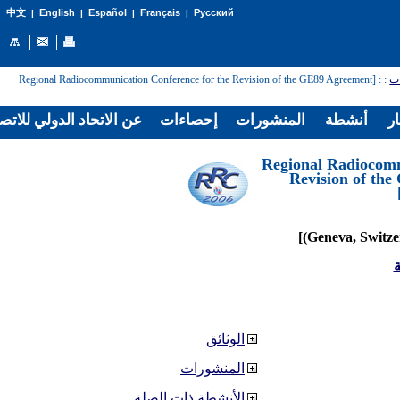
English
Español
Français
Русский
中文
|
|
|
|
ات
:
: [Regional Radiocommunication Conference for the Revision of the GE89 Agreement
ار
أنشطة
المنشورات
إحصاءات
عن الاتحاد الدولي للاتص
[Regional Radiocom
Revision of th
ة
الوثائق
المنشورات
الأنشطة ذات الصلة